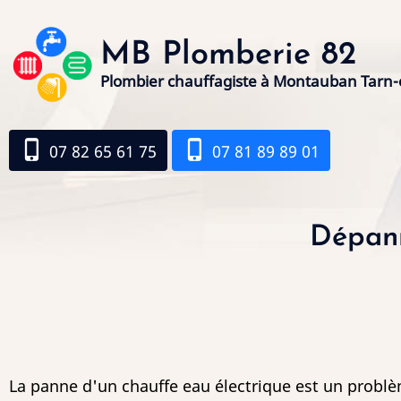
Aller
au
MB Plomberie 82
contenu
Plombier chauffagiste à Montauban Tarn-
principal
phone_iphone
phone_iphone
07 82 65 61 75
07 81 89 89 01
Dépann
La panne d'un chauffe eau électrique est un probl