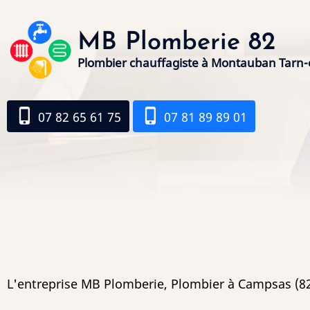
Aller
au
MB Plomberie 82
contenu
Plombier chauffagiste à Montauban Tarn-
principal
phone_iphone
phone_iphone
07 82 65 61 75
07 81 89 89 01
L'entreprise MB Plomberie, Plombier à Campsas (82