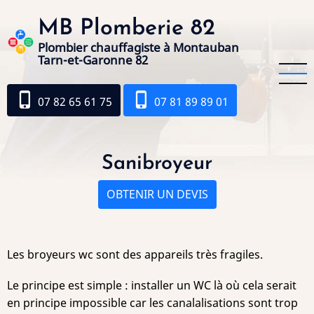
Aller
MB Plomberie 82
au
contenu
Plombier chauffagiste à Montauban
Tarn-et-Garonne 82
principal
phone_iphone
phone_iphone
07 82 65 61 75
07 81 89 89 01
Sanibroyeur
OBTENIR UN DEVIS
Les broyeurs wc sont des appareils très fragiles.
Le principe est simple : installer un WC là où cela serait
en principe impossible car les canalalisations sont trop